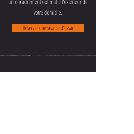
un encadrement optimal à l’extérieur de
votre domicile.
Réserver une séance d'essai
NOUS
CONTACTER
ECRIVEZ-NOUS OU APPELEZ-
NOUS POUR TOUT
RENSEIGNEMENTS ou
R
éservations