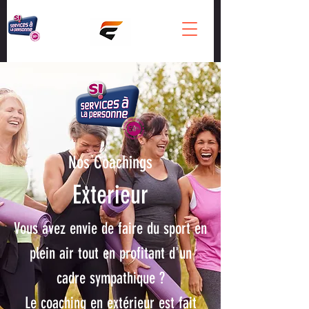
Nos Coachings
Exterieur
Vous avez envie de faire du sport en
plein air tout en profitant d'un
cadre sympathique ?
Le coaching en extérieur est fait